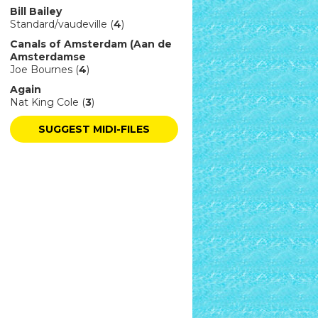
Bill Bailey
Standard/vaudeville (
4
)
Canals of Amsterdam (Aan de
Amsterdamse
Joe Bournes (
4
)
Again
Nat King Cole (
3
)
SUGGEST MIDI-FILES