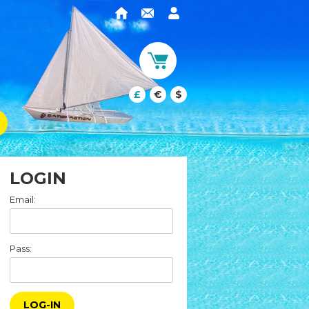
£
€
$
LOGIN
Email:
Pass:
LOG-IN