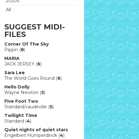
2020s
All
SUGGEST MIDI-
FILES
Corner Of The Sky
Pippin (
8
)
MARIA
JACK JERSEY (
6
)
Sara Lee
The World Goes Round (
6
)
Hello Dolly
Wayne Newton (
5
)
Five Foot Two
Standard/vaudeville (
5
)
Twilight Time
Standard (
4
)
Quiet nights of quiet stars
Engelbert Humperdinck (
4
)