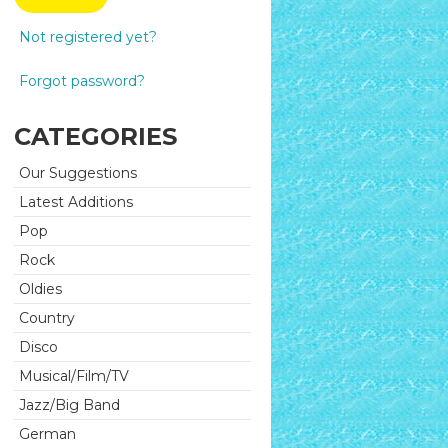
Not registered yet?
Forgot password?
CATEGORIES
Our Suggestions
Latest Additions
Pop
Rock
Oldies
Country
Disco
Musical/Film/TV
Jazz/Big Band
German