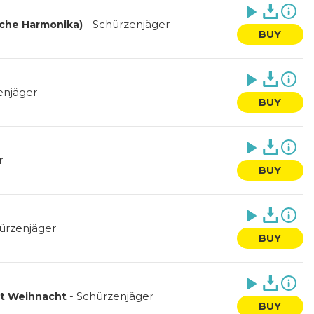
-
Schürzenjäger
ische Harmonika)
BUY
enjäger
BUY
r
BUY
ürzenjäger
BUY
-
Schürzenjäger
ist Weihnacht
BUY