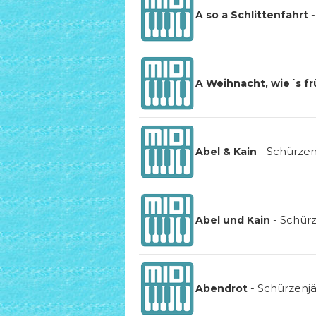
A so a Schlittenfahrt
A Weihnacht, wie´s fr
-
Schürzen
Abel & Kain
-
Schürz
Abel und Kain
-
Schürzenj
Abendrot