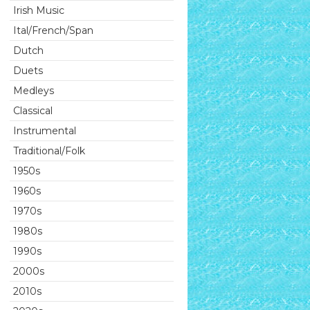
Irish Music
Ital/French/Span
Dutch
Duets
Medleys
Classical
Instrumental
Traditional/Folk
1950s
1960s
1970s
1980s
1990s
2000s
2010s