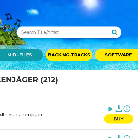
MIDI-FILES
BACKING-TRACKS
SOFTWARE
ZENJÄGER (212)
-
Schürzenjäger
dl
BUY