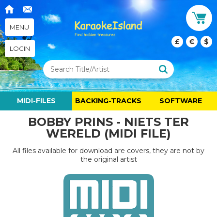
MENU
£
€
$
LOGIN
MIDI-FILES
BACKING-TRACKS
SOFTWARE
BOBBY PRINS - NIETS TER
WERELD (MIDI FILE)
All files available for download are covers, they are not by
the original artist