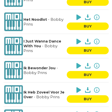
BUY
-
Bobby
Het Noodlot
Prins
BUY
I Just Wanna Dance
-
Bobby
With You
Prins
BUY
-
Ik Bewonder Jou
Bobby Prins
BUY
Ik Heb Zoveel Voor Je
-
Bobby Prins
Over
BUY