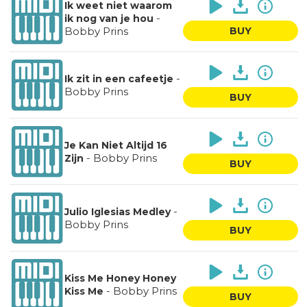
Ik weet niet waarom
-
ik nog van je hou
Bobby Prins
BUY
-
Ik zit in een cafeetje
Bobby Prins
BUY
Je Kan Niet Altijd 16
-
Bobby Prins
Zijn
BUY
-
Julio Iglesias Medley
Bobby Prins
BUY
Kiss Me Honey Honey
-
Bobby Prins
Kiss Me
BUY