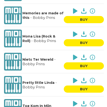
Memories are made of
-
Bobby Prins
this
BUY
Mona Lisa (Rock &
-
Bobby Prins
Roll)
BUY
-
Niets Ter Wereld
Bobby Prins
BUY
-
Pretty little Linda
Bobby Prins
BUY
Toe Kom In Mijn