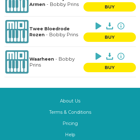
-
Bobby Prins
Armen
BUY
Twee Bloedrode
-
Bobby Prins
Rozen
BUY
-
Bobby
Waarheen
Prins
BUY
About Us
Terms & Conditions
Pricing
Help