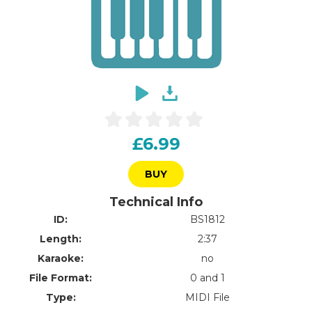
£6.99
BUY
Technical Info
ID:
BS1812
Length:
2:37
Karaoke:
no
File Format:
0 and 1
Type:
MIDI File