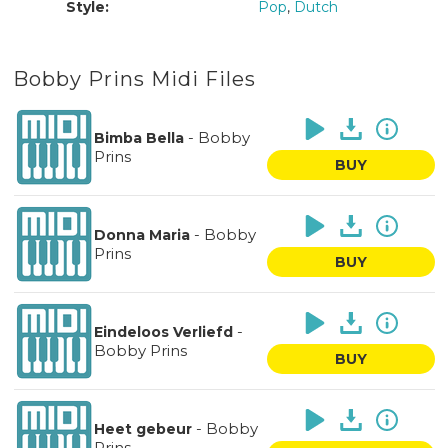
Style:
Pop
,
Dutch
Bobby Prins Midi Files
-
Bobby
Bimba Bella
Prins
BUY
-
Bobby
Donna Maria
Prins
BUY
-
Eindeloos Verliefd
Bobby Prins
BUY
-
Bobby
Heet gebeur
Prins