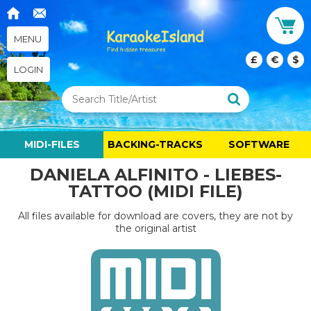
MENU
£
€
$
LOGIN
MIDI-FILES
BACKING-TRACKS
SOFTWARE
DANIELA ALFINITO - LIEBES-
TATTOO (MIDI FILE)
All files available for download are covers, they are not by
the original artist