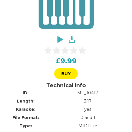
£9.99
BUY
Technical Info
ID:
ML_10417
Length:
3:17
Karaoke:
yes
File Format:
0 and 1
Type:
MIDI File