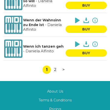
-
Daniela
so will
Alfinito
BUY
Wenn der Wahnsinn
-
Daniela
zu Ende ist
Alfinito
BUY
Wenn ich tanzen geh
-
Daniela Alfinito
BUY
1
2
>
About Us
Terms & Conditions
Pricing