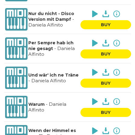
Nur du nicht - Disco
-
Version mit Dampf
Daniela Alfinito
BUY
Per Sempre hab ich
-
Daniela
nie gesagt
Alfinito
BUY
Und wär' ich ne Träne
-
Daniela Alfinito
BUY
-
Daniela
Warum
Alfinito
BUY
Wenn der Himmel es