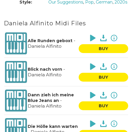
Style:
Our Suggestions
,
Pop
,
German
,
2020s
Daniela Alfinito Midi Files
-
Alle Runden geboxt
Daniela Alfinito
BUY
-
Blick nach vorn
Daniela Alfinito
BUY
Dann zieh ich meine
-
Blue Jeans an
Daniela Alfinito
BUY
Die Hölle kann warten
-
Daniela Alfinito