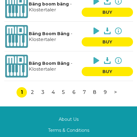
-
Bäng boom bäng
Klostertaler
BUY
-
Bäng Boom Bäng
Klostertaler
BUY
-
Bäng Boom Bäng
Klostertaler
BUY
1
2
3
4
5
6
7
8
9
>
About Us
Terms & Conditions