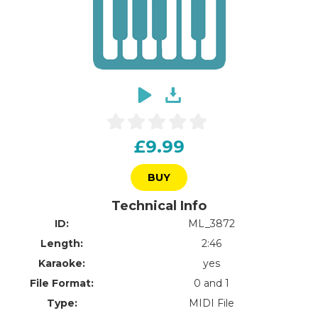
£9.99
BUY
Technical Info
ID:
ML_3872
Length:
2:46
Karaoke:
yes
File Format:
0 and 1
Type:
MIDI File