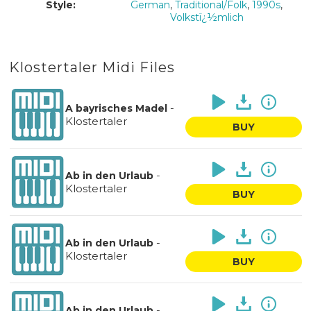
Style:
German
,
Traditional/Folk
,
1990s
,
Volkstï¿½mlich
Klostertaler Midi Files
-
A bayrisches Madel
Klostertaler
BUY
-
Ab in den Urlaub
Klostertaler
BUY
-
Ab in den Urlaub
Klostertaler
BUY
-
Ab in den Urlaub