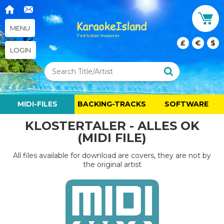
MENU
£
€
$
LOGIN
MIDI-FILES
BACKING-TRACKS
SOFTWARE
KLOSTERTALER - ALLES OK
(MIDI FILE)
All files available for download are covers, they are not by
the original artist