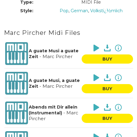
Type:
MIDI File
Style:
Pop
,
German
,
Volkstï¿½mlich
Marc Pircher Midi Files
A guate Musi a guate
-
Marc Pircher
Zeit
BUY
A guate Musi, a guate
-
Marc Pircher
Zeit
BUY
Abends mit Dir allein
-
Marc
(Instrumental)
Pircher
BUY