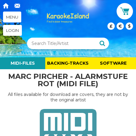
MENU
£
€
$
LOGIN
MIDI-FILES
BACKING-TRACKS
SOFTWARE
MARC PIRCHER - ALARMSTUFE
ROT (MIDI FILE)
All files available for download are covers, they are not by
the original artist