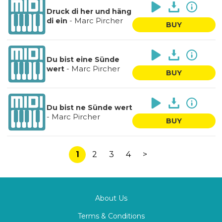
Druck di her und häng
-
Marc Pircher
di ein
BUY
Du bist eine Sünde
-
Marc Pircher
wert
BUY
Du bist ne Sünde wert
-
Marc Pircher
BUY
1
2
3
4
>
About Us
Terms & Conditions