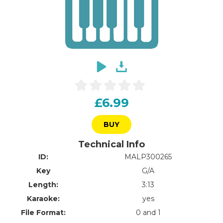
£6.99
BUY
Technical Info
ID:
MALP300265
Key
G/A
Length:
3:13
Karaoke:
yes
File Format:
0 and 1