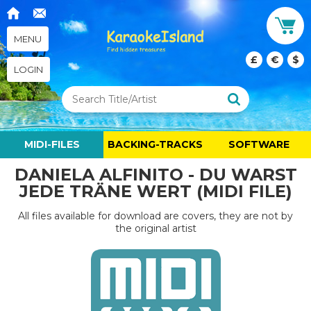
MENU
£
€
$
LOGIN
MIDI-FILES
BACKING-TRACKS
SOFTWARE
DANIELA ALFINITO - DU WARST
JEDE TRÄNE WERT (MIDI FILE)
All files available for download are covers, they are not by
the original artist