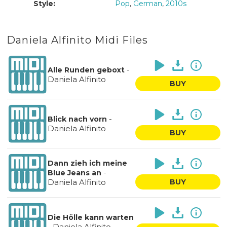
Style:
Pop
,
German
,
2010s
Daniela Alfinito Midi Files
-
Alle Runden geboxt
Daniela Alfinito
BUY
-
Blick nach vorn
Daniela Alfinito
BUY
Dann zieh ich meine
-
Blue Jeans an
Daniela Alfinito
BUY
Die Hölle kann warten
-
Daniela Alfinito