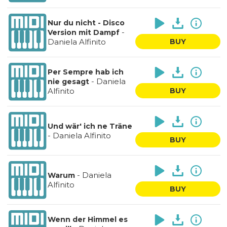
Nur du nicht - Disco
-
Version mit Dampf
Daniela Alfinito
BUY
Per Sempre hab ich
-
Daniela
nie gesagt
Alfinito
BUY
Und wär' ich ne Träne
-
Daniela Alfinito
BUY
-
Daniela
Warum
Alfinito
BUY
Wenn der Himmel es