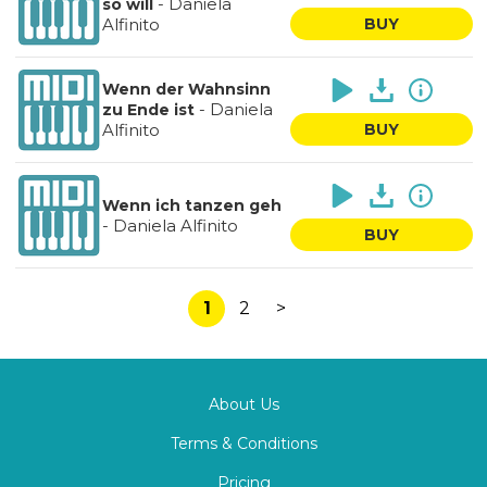
-
Daniela
so will
Alfinito
BUY
Wenn der Wahnsinn
-
Daniela
zu Ende ist
Alfinito
BUY
Wenn ich tanzen geh
-
Daniela Alfinito
BUY
1
2
>
About Us
Terms & Conditions
Pricing