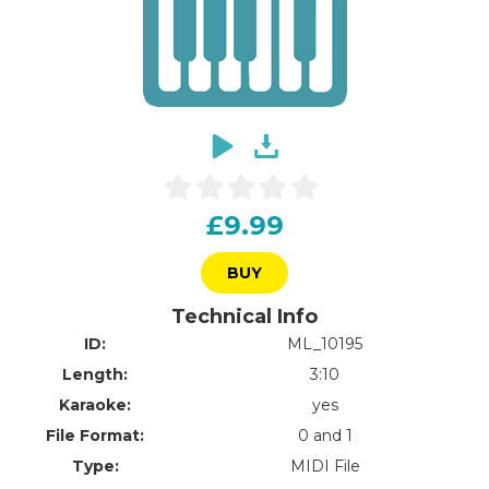
£9.99
BUY
Technical Info
ID:
ML_10195
Length:
3:10
Karaoke:
yes
File Format:
0 and 1
Type:
MIDI File