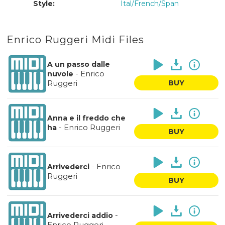
Style:
Ital/French/Span
Enrico Ruggeri Midi Files
A un passo dalle
-
Enrico
nuvole
Ruggeri
BUY
Anna e il freddo che
-
Enrico Ruggeri
ha
BUY
-
Enrico
Arrivederci
Ruggeri
BUY
-
Arrivederci addio
Enrico Ruggeri