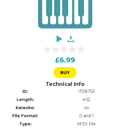
£6.99
BUY
Technical Info
ID:
IT08753
Length:
4:52
Karaoke:
no
File Format:
0 and 1
Type:
MIDI File