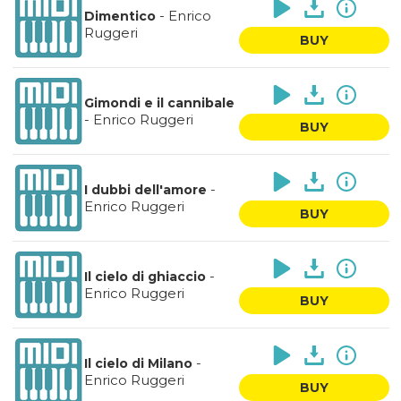
-
Enrico
Dimentico
Ruggeri
BUY
Gimondi e il cannibale
-
Enrico Ruggeri
BUY
-
I dubbi dell'amore
Enrico Ruggeri
BUY
-
Il cielo di ghiaccio
Enrico Ruggeri
BUY
-
Il cielo di Milano
Enrico Ruggeri
BUY