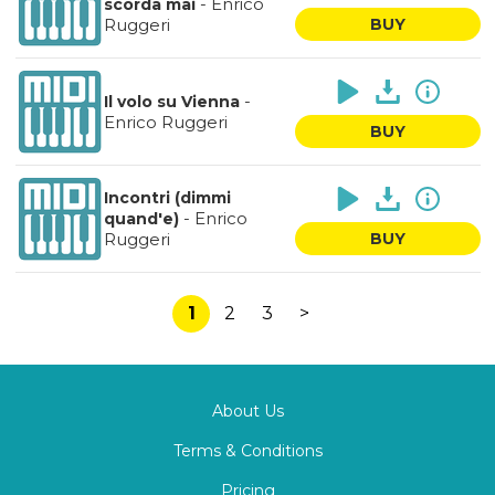
-
Enrico
scorda mai
Ruggeri
BUY
-
Il volo su Vienna
Enrico Ruggeri
BUY
Incontri (dimmi
-
Enrico
quand'e)
Ruggeri
BUY
1
2
3
>
About Us
Terms & Conditions
Pricing