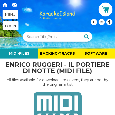
MENU
£
€
$
LOGIN
MIDI-FILES
BACKING-TRACKS
SOFTWARE
ENRICO RUGGERI - IL PORTIERE
DI NOTTE (MIDI FILE)
All files available for download are covers, they are not by
the original artist