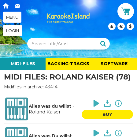
MENU
£
€
$
LOGIN
MIDI-FILES
BACKING-TRACKS
SOFTWARE
MIDI FILES: ROLAND KAISER (78)
Midifiles in archive: 43414
-
Alles was du willst
Roland Kaiser
BUY
-
Alles was Du willst