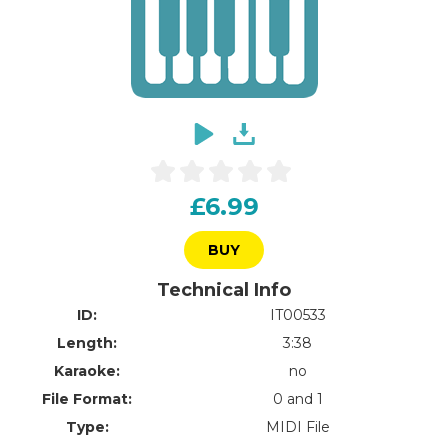
£6.99
BUY
Technical Info
ID:
IT00533
Length:
3:38
Karaoke:
no
File Format:
0 and 1
Type:
MIDI File