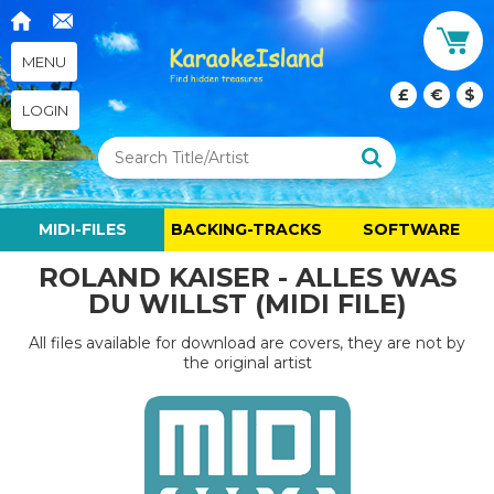
MENU
£
€
$
LOGIN
MIDI-FILES
BACKING-TRACKS
SOFTWARE
ROLAND KAISER - ALLES WAS
DU WILLST (MIDI FILE)
All files available for download are covers, they are not by
the original artist