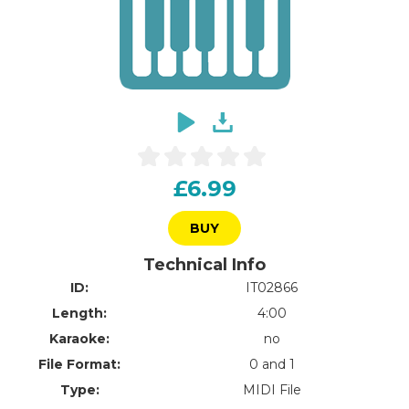
£6.99
BUY
Technical Info
ID:
IT02866
Length:
4:00
Karaoke:
no
File Format:
0 and 1
Type:
MIDI File