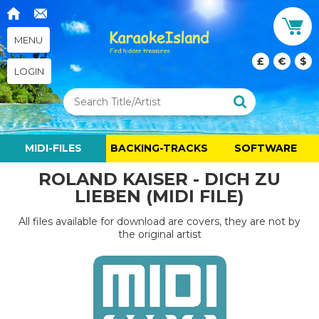
MENU
£
€
$
LOGIN
MIDI-FILES
BACKING-TRACKS
SOFTWARE
ROLAND KAISER - DICH ZU
LIEBEN (MIDI FILE)
All files available for download are covers, they are not by
the original artist