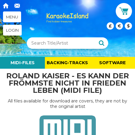
MENU
£
€
$
LOGIN
MIDI-FILES
BACKING-TRACKS
SOFTWARE
ROLAND KAISER - ES KANN DER
FRÖMMSTE NICHT IN FRIEDEN
LEBEN (MIDI FILE)
All files available for download are covers, they are not by
the original artist