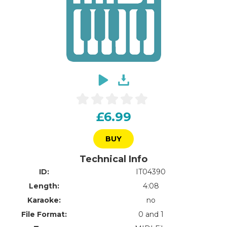
£6.99
BUY
Technical Info
ID:
IT04390
Length:
4:08
Karaoke:
no
File Format:
0 and 1