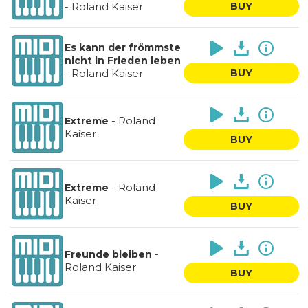
-
Roland Kaiser
BUY
Es kann der frömmste
nicht in Frieden leben
-
Roland Kaiser
BUY
-
Roland
Extreme
Kaiser
BUY
-
Roland
Extreme
Kaiser
BUY
-
Freunde bleiben
Roland Kaiser
BUY